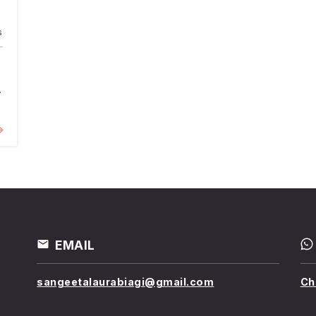
s
.
EMAIL
sangeetalaurabiagi@gmail.com
Ch